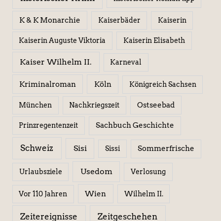
K & K Monarchie
Kaiserbäder
Kaiserin
Kaiserin Elisabeth
Kaiserin Auguste Viktoria
Kaiser Wilhelm II.
Karneval
Kriminalroman
Köln
Königreich Sachsen
Ostseebad
München
Nachkriegszeit
Sachbuch Geschichte
Prinzregentenzeit
Schweiz
Sisi
Sissi
Sommerfrische
Usedom
Urlaubsziele
Verlosung
Wien
Wilhelm II.
Vor 110 Jahren
Zeitereignisse
Zeitgeschehen