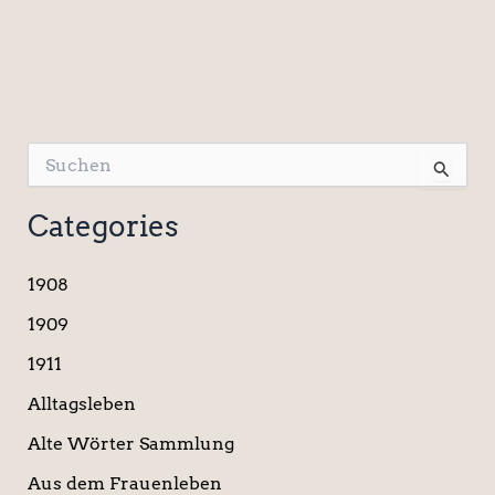
S
u
c
Categories
h
e
n
1908
n
a
1909
c
1911
h
:
Alltagsleben
Alte Wörter Sammlung
Aus dem Frauenleben