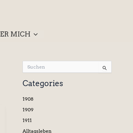
ER MICH
S
u
c
Categories
h
e
n
1908
n
a
1909
c
1911
h
:
Alltagsleben