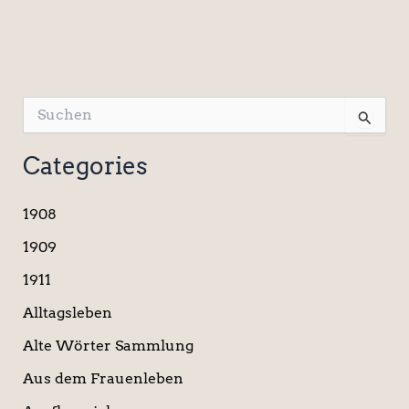
S
u
c
Categories
h
e
n
1908
n
a
1909
c
1911
h
:
Alltagsleben
Alte Wörter Sammlung
Aus dem Frauenleben