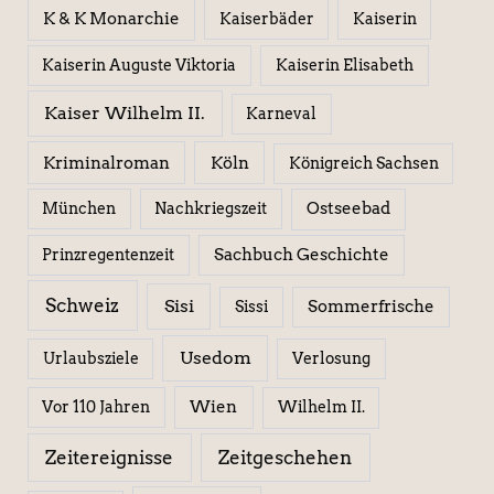
K & K Monarchie
Kaiserbäder
Kaiserin
Kaiserin Elisabeth
Kaiserin Auguste Viktoria
Kaiser Wilhelm II.
Karneval
Kriminalroman
Köln
Königreich Sachsen
Ostseebad
München
Nachkriegszeit
Sachbuch Geschichte
Prinzregentenzeit
Schweiz
Sisi
Sissi
Sommerfrische
Usedom
Urlaubsziele
Verlosung
Wien
Wilhelm II.
Vor 110 Jahren
Zeitereignisse
Zeitgeschehen