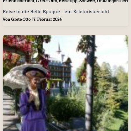
,
,
,
,
Erlebnisbericht
Grete Otto
Reisetipp
Schweiz
Unkategorisiert
Reise in die Belle Epoque – ein Erlebnisbericht
Von
Grete Otto
|
7. Februar 2024