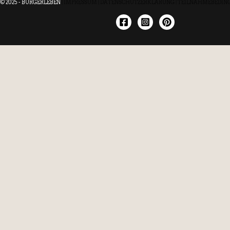
© 2025 - BÜRGERLEBEN
|
IMPRESSUM
|
DATENSCHUTZERKLÄRUNG
|
TEILNAHMEBEDIN