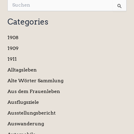
S
u
c
Categories
h
e
n
1908
n
a
1909
c
1911
h
:
Alltagsleben
Alte Wörter Sammlung
Aus dem Frauenleben
Ausflugsziele
Ausstellungsbericht
Auswanderung