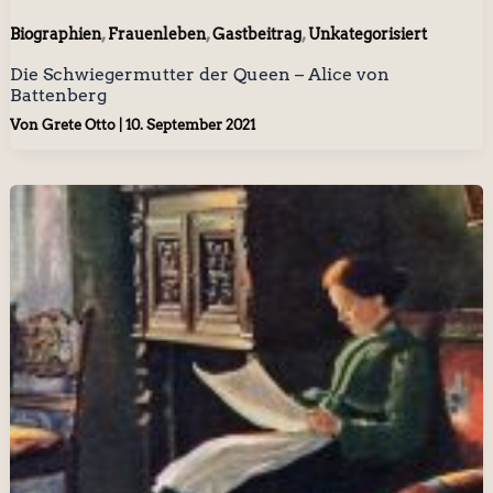
,
,
,
Biographien
Frauenleben
Gastbeitrag
Unkategorisiert
Die Schwiegermutter der Queen – Alice von
Battenberg
Von
Grete Otto
|
10. September 2021