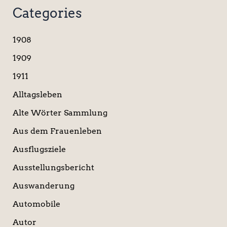
c
Categories
h
e
n
1908
n
a
1909
c
1911
h
:
Alltagsleben
Alte Wörter Sammlung
Aus dem Frauenleben
Ausflugsziele
Ausstellungsbericht
Auswanderung
Automobile
Autor