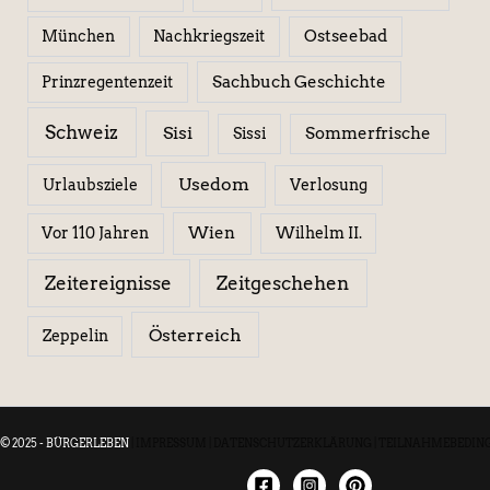
Ostseebad
München
Nachkriegszeit
Sachbuch Geschichte
Prinzregentenzeit
Schweiz
Sisi
Sissi
Sommerfrische
Usedom
Urlaubsziele
Verlosung
Wien
Wilhelm II.
Vor 110 Jahren
Zeitereignisse
Zeitgeschehen
Österreich
Zeppelin
© 2025 - BÜRGERLEBEN
|
IMPRESSUM
|
DATENSCHUTZERKLÄRUNG
|
TEILNAHMEBEDIN