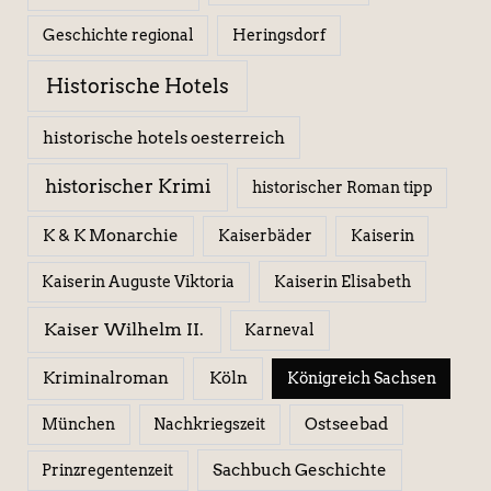
Geschichte regional
Heringsdorf
Historische Hotels
historische hotels oesterreich
historischer Krimi
historischer Roman tipp
K & K Monarchie
Kaiserbäder
Kaiserin
Kaiserin Elisabeth
Kaiserin Auguste Viktoria
Kaiser Wilhelm II.
Karneval
Kriminalroman
Köln
Königreich Sachsen
Ostseebad
München
Nachkriegszeit
Sachbuch Geschichte
Prinzregentenzeit