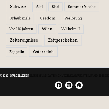
Schweiz
Sisi
Sissi
Sommerfrische
Usedom
Urlaubsziele
Verlosung
Wien
Wilhelm II.
Vor 110 Jahren
Zeitereignisse
Zeitgeschehen
Österreich
Zeppelin
© 2025 - BÜRGERLEBEN
|
IMPRESSUM
|
DATENSCHUTZERKLÄRUNG
|
TEILNAHMEBEDIN