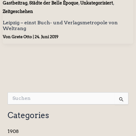
,
,
,
Gastbeitrag
Städte der Belle Époque
Unkategorisiert
Zeitgeschehen
Leipzig – einst Buch- und Verlagsmetropole von
Weltrang
Von
Grete Otto
|
24. Juni 2019
S
u
c
Categories
h
e
n
1908
n