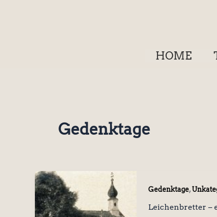
Zum
Inhalt
springen
HOME
Gedenktage
,
Gedenktage
Unkateg
Leichenbretter – 