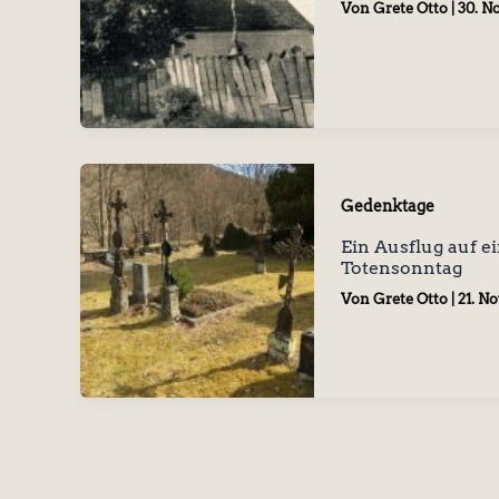
Von
Grete Otto
|
30. N
Gedenktage
Ein Ausflug auf e
Totensonntag
Von
Grete Otto
|
21. N