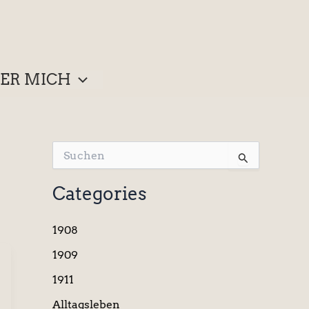
ER MICH
S
u
c
Categories
h
e
n
1908
n
a
1909
c
1911
h
:
Alltagsleben