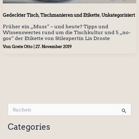
,
,
Gedeckter Tisch
Tischmanieren und Etikette
Unkategorisiert
Früher ein „Muss“ – und heute? Tipps und
Wissenswertes rund um die Tischkultur und 5 „no-
gos“ der Etikette von Stilexpertin Lis Droste
Von
Grete Otto
|
27. November 2019
S
u
c
Categories
h
e