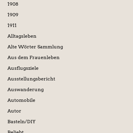
n
1908
n
a
1909
c
1911
h
:
Alltagsleben
Alte Wörter Sammlung
Aus dem Frauenleben
Ausflugsziele
Ausstellungsbericht
Auswanderung
Automobile
Autor
Basteln/DIY
Beliebt