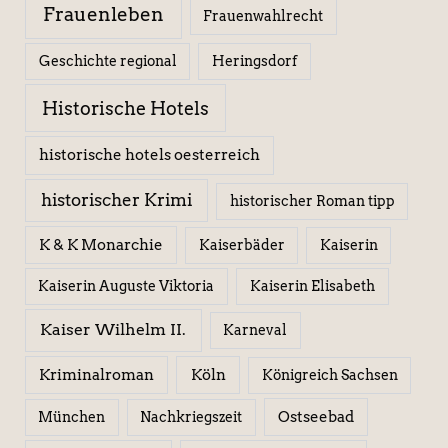
Frauenleben
Frauenwahlrecht
Geschichte regional
Heringsdorf
Historische Hotels
historische hotels oesterreich
historischer Krimi
historischer Roman tipp
K & K Monarchie
Kaiserbäder
Kaiserin
Kaiserin Elisabeth
Kaiserin Auguste Viktoria
Kaiser Wilhelm II.
Karneval
Kriminalroman
Köln
Königreich Sachsen
Ostseebad
München
Nachkriegszeit