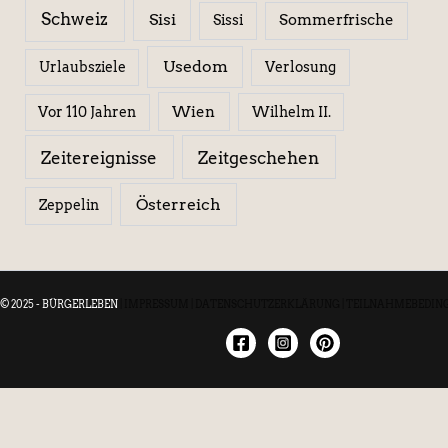
Schweiz
Sisi
Sissi
Sommerfrische
Usedom
Urlaubsziele
Verlosung
Wien
Wilhelm II.
Vor 110 Jahren
Zeitereignisse
Zeitgeschehen
Österreich
Zeppelin
© 2025 - BÜRGERLEBEN
|
IMPRESSUM
|
DATENSCHUTZERKLÄRUNG
|
TEILNAHMEBEDIN