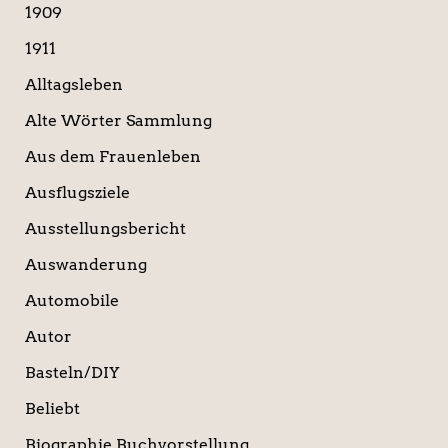
a
1909
c
1911
h
:
Alltagsleben
Alte Wörter Sammlung
Aus dem Frauenleben
Ausflugsziele
Ausstellungsbericht
Auswanderung
Automobile
Autor
Basteln/DIY
Beliebt
Biographie Buchvorstellung