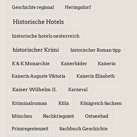
Geschichte regional
Heringsdorf
Historische Hotels
historische hotels oesterreich
historischer Krimi
historischer Roman tipp
K & K Monarchie
Kaiserbäder
Kaiserin
Kaiserin Elisabeth
Kaiserin Auguste Viktoria
Kaiser Wilhelm II.
Karneval
Kriminalroman
Köln
Königreich Sachsen
Ostseebad
München
Nachkriegszeit
Sachbuch Geschichte
Prinzregentenzeit