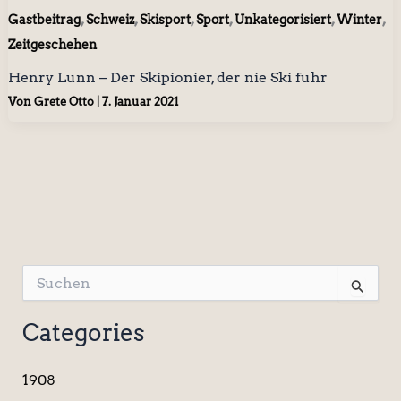
,
,
,
,
,
,
Gastbeitrag
Schweiz
Skisport
Sport
Unkategorisiert
Winter
Zeitgeschehen
Henry Lunn – Der Skipionier, der nie Ski fuhr
Von
Grete Otto
|
7. Januar 2021
S
u
c
Categories
h
e
n
1908
n