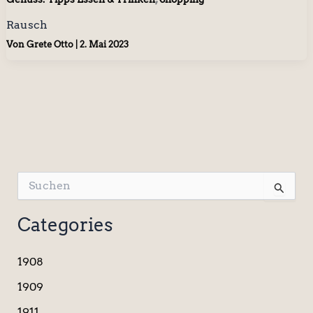
Rausch
Von
Grete Otto
|
2. Mai 2023
S
u
c
Categories
h
e
n
1908
n
a
1909
c
1911
h