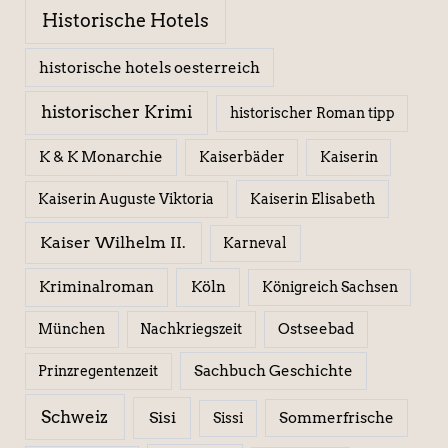
Historische Hotels
historische hotels oesterreich
historischer Krimi
historischer Roman tipp
K & K Monarchie
Kaiserbäder
Kaiserin
Kaiserin Elisabeth
Kaiserin Auguste Viktoria
Kaiser Wilhelm II.
Karneval
Kriminalroman
Köln
Königreich Sachsen
Ostseebad
München
Nachkriegszeit
Sachbuch Geschichte
Prinzregentenzeit
Schweiz
Sisi
Sissi
Sommerfrische