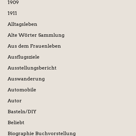
a
1909
c
1911
h
:
Alltagsleben
Alte Wörter Sammlung
Aus dem Frauenleben
Ausflugsziele
Ausstellungsbericht
Auswanderung
Automobile
Autor
Basteln/DIY
Beliebt
Biographie Buchvorstellung