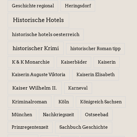
Geschichte regional
Heringsdorf
Historische Hotels
historische hotels oesterreich
historischer Krimi
historischer Roman tipp
K & K Monarchie
Kaiserbäder
Kaiserin
Kaiserin Elisabeth
Kaiserin Auguste Viktoria
Kaiser Wilhelm II.
Karneval
Kriminalroman
Köln
Königreich Sachsen
Ostseebad
München
Nachkriegszeit
Sachbuch Geschichte
Prinzregentenzeit