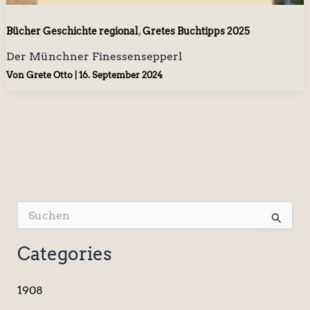
,
Bücher Geschichte regional
Gretes Buchtipps 2025
Der Münchner Finessensepperl
Von
Grete Otto
|
16. September 2024
S
u
c
Categories
h
e
n
1908
n