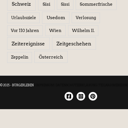
Schweiz
Sisi
Sissi
Sommerfrische
Usedom
Urlaubsziele
Verlosung
Wien
Wilhelm II.
Vor 110 Jahren
Zeitereignisse
Zeitgeschehen
Österreich
Zeppelin
© 2025 - BÜRGERLEBEN
|
IMPRESSUM
|
DATENSCHUTZERKLÄRUNG
|
TEILNAHMEBEDIN