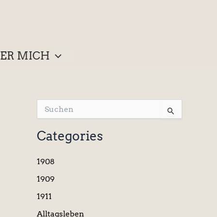
ER MICH
S
u
c
Categories
h
e
n
1908
n
a
1909
c
1911
h
:
Alltagsleben