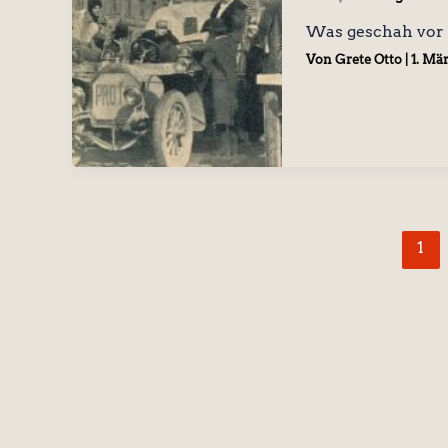
Was geschah vor 
Von
Grete Otto
|
1. Mä
1