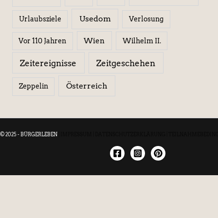
Usedom
Urlaubsziele
Verlosung
Wien
Wilhelm II.
Vor 110 Jahren
Zeitereignisse
Zeitgeschehen
Österreich
Zeppelin
© 2025 - BÜRGERLEBEN
|
IMPRESSUM
|
DATENSCHUTZERKLÄRUNG
|
TEILNAHMEBEDIN