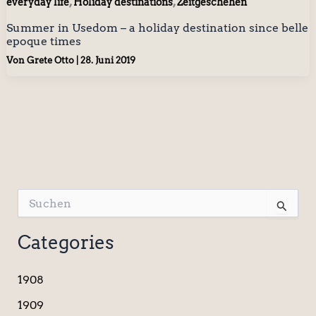
,
,
everyday life
Holiday destinations
Zeitgeschehen
Summer in Usedom – a holiday destination since belle
epoque times
Von
Grete Otto
|
28. Juni 2019
S
u
c
Categories
h
e
n
1908
n
a
1909