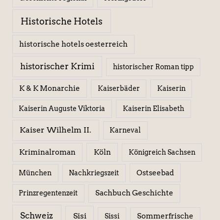
Historische Hotels
historische hotels oesterreich
historischer Krimi
historischer Roman tipp
K & K Monarchie
Kaiserbäder
Kaiserin
Kaiserin Elisabeth
Kaiserin Auguste Viktoria
Kaiser Wilhelm II.
Karneval
Kriminalroman
Köln
Königreich Sachsen
Ostseebad
München
Nachkriegszeit
Sachbuch Geschichte
Prinzregentenzeit
Schweiz
Sisi
Sissi
Sommerfrische