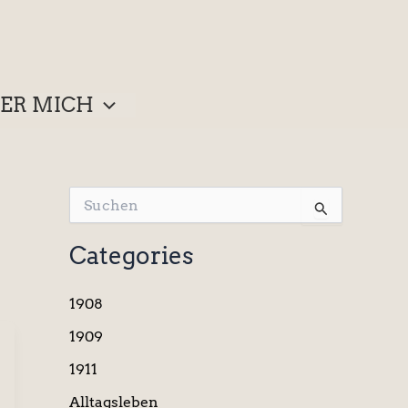
ER MICH
S
u
c
Categories
h
e
n
1908
n
a
1909
c
1911
h
:
Alltagsleben