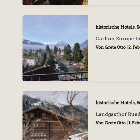
,
historische Hotels
S
Carlton Europe In
Von
Grete Otto
|
2. Fe
,
historische Hotels
S
Landgasthof Rued
Von
Grete Otto
|
1. Fe