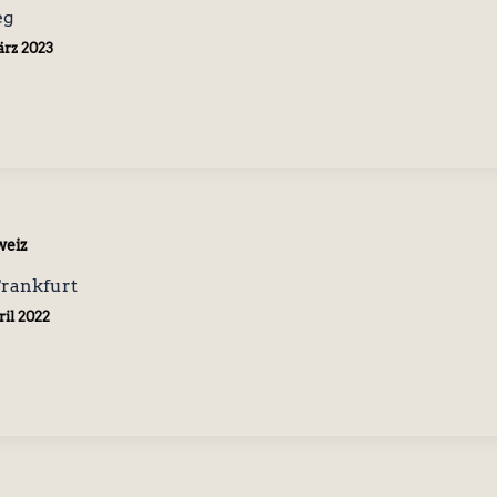
eg
ärz 2023
weiz
rankfurt
ril 2022