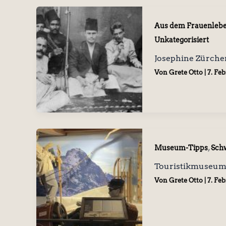
Aus dem Frauenleb
Unkategorisiert
Josephine Zürcher
Von
Grete Otto
|
7. Fe
,
Museum-Tipps
Sch
Touristikmuseum 
Von
Grete Otto
|
7. Fe