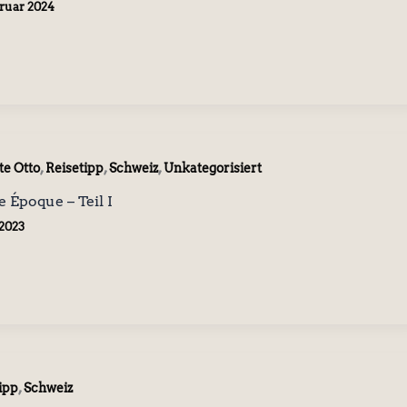
bruar 2024
,
,
,
te Otto
Reisetipp
Schweiz
Unkategorisiert
e Époque – Teil I
i 2023
,
ipp
Schweiz