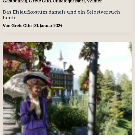
,
,
,
Gastbeitrag
Grete Otto
Unkategorisiert
Winter
Das Eislaufkostüm damals und ein Selbstversuch
heute
Von
Grete Otto
|
31. Januar 2024