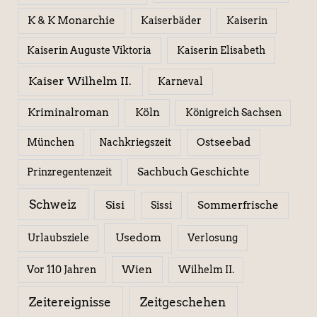
K & K Monarchie
Kaiserbäder
Kaiserin
Kaiserin Elisabeth
Kaiserin Auguste Viktoria
Kaiser Wilhelm II.
Karneval
Kriminalroman
Köln
Königreich Sachsen
Ostseebad
München
Nachkriegszeit
Sachbuch Geschichte
Prinzregentenzeit
Schweiz
Sisi
Sissi
Sommerfrische
Usedom
Urlaubsziele
Verlosung
Wien
Wilhelm II.
Vor 110 Jahren
Zeitereignisse
Zeitgeschehen