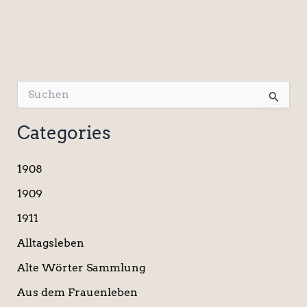
S
u
c
Categories
h
e
n
1908
n
a
1909
c
1911
h
:
Alltagsleben
Alte Wörter Sammlung
Aus dem Frauenleben