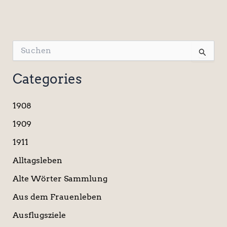
S
u
c
Categories
h
e
n
1908
n
a
1909
c
1911
h
:
Alltagsleben
Alte Wörter Sammlung
Aus dem Frauenleben
Ausflugsziele