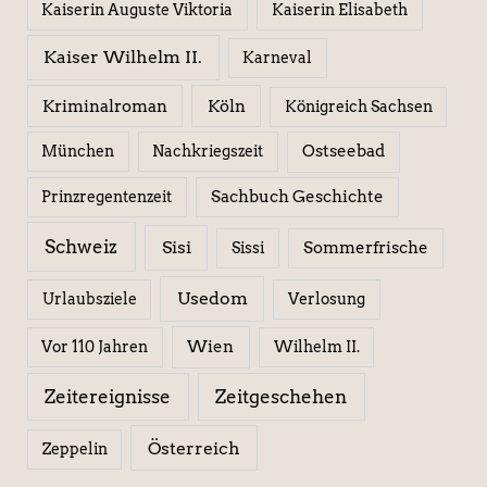
Kaiserin Elisabeth
Kaiserin Auguste Viktoria
Kaiser Wilhelm II.
Karneval
Kriminalroman
Köln
Königreich Sachsen
Ostseebad
München
Nachkriegszeit
Sachbuch Geschichte
Prinzregentenzeit
Schweiz
Sisi
Sissi
Sommerfrische
Usedom
Urlaubsziele
Verlosung
Wien
Wilhelm II.
Vor 110 Jahren
Zeitereignisse
Zeitgeschehen
Österreich
Zeppelin