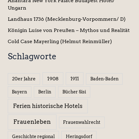
Anantara New York Palace Budapest Hotel/
Ungarn
Landhaus 1736 (Mecklenburg-Vorpommern/ D)
Königin Luise von Preußen – Mythos und Realität
Cold Case Mayerling (Helmut Reinmüller)
Schlagworte
1908
1911
20er Jahre
Baden-Baden
Berlin
Bücher Sisi
Bayern
Ferien historische Hotels
Frauenleben
Frauenwahlrecht
Geschichte regional
Heringsdorf