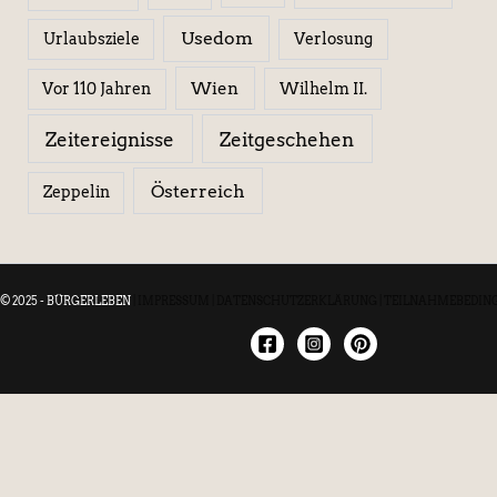
Usedom
Urlaubsziele
Verlosung
Wien
Wilhelm II.
Vor 110 Jahren
Zeitereignisse
Zeitgeschehen
Österreich
Zeppelin
© 2025 - BÜRGERLEBEN
|
IMPRESSUM
|
DATENSCHUTZERKLÄRUNG
|
TEILNAHMEBEDIN