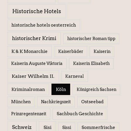
Historische Hotels
historische hotels oesterreich
historischer Krimi
historischer Roman tipp
K & K Monarchie
Kaiserbäder
Kaiserin
Kaiserin Elisabeth
Kaiserin Auguste Viktoria
Kaiser Wilhelm II.
Karneval
Kriminalroman
Köln
Königreich Sachsen
Ostseebad
München
Nachkriegszeit
Sachbuch Geschichte
Prinzregentenzeit
Schweiz
Sisi
Sissi
Sommerfrische