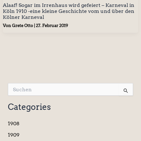
Alaaf! Sogar im Irrenhaus wird gefeiert – Karneval in
Köln 1910 -eine kleine Geschichte vom und über den
Kölner Karneval
Von
Grete Otto
|
27. Februar 2019
S
u
c
Categories
h
e
n
1908
n
a
1909
c