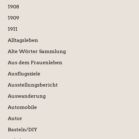
n
1908
n
a
1909
c
1911
h
:
Alltagsleben
Alte Wörter Sammlung
Aus dem Frauenleben
Ausflugsziele
Ausstellungsbericht
Auswanderung
Automobile
Autor
Basteln/DIY