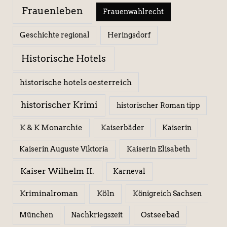
Frauenleben
Frauenwahlrecht
Geschichte regional
Heringsdorf
Historische Hotels
historische hotels oesterreich
historischer Krimi
historischer Roman tipp
K & K Monarchie
Kaiserbäder
Kaiserin
Kaiserin Elisabeth
Kaiserin Auguste Viktoria
Kaiser Wilhelm II.
Karneval
Kriminalroman
Köln
Königreich Sachsen
Ostseebad
München
Nachkriegszeit