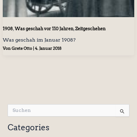
,
,
1908
Was geschah vor 110 Jahren
Zeitgeschehen
Was geschah im Januar 1908?
Von
Grete Otto
|
4. Januar 2018
S
u
c
Categories
h
e