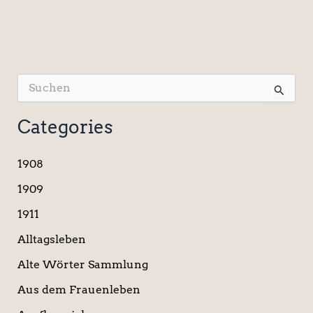
S
u
c
Categories
h
e
n
1908
n
a
1909
c
1911
h
:
Alltagsleben
Alte Wörter Sammlung
Aus dem Frauenleben