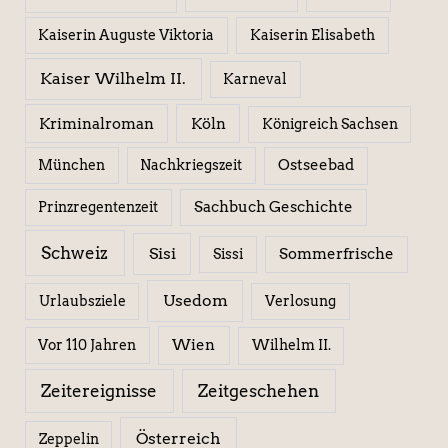
Kaiserin Elisabeth
Kaiserin Auguste Viktoria
Kaiser Wilhelm II.
Karneval
Kriminalroman
Köln
Königreich Sachsen
Ostseebad
München
Nachkriegszeit
Sachbuch Geschichte
Prinzregentenzeit
Schweiz
Sisi
Sissi
Sommerfrische
Usedom
Urlaubsziele
Verlosung
Wien
Wilhelm II.
Vor 110 Jahren
Zeitereignisse
Zeitgeschehen
Österreich
Zeppelin