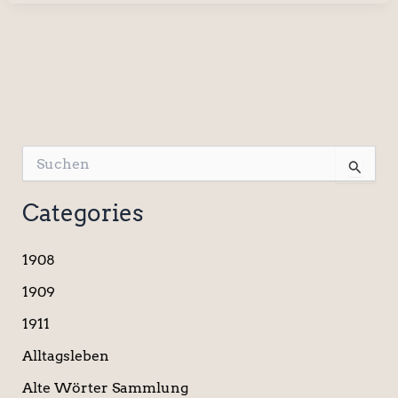
S
u
c
Categories
h
e
n
1908
n
a
1909
c
1911
h
:
Alltagsleben
Alte Wörter Sammlung