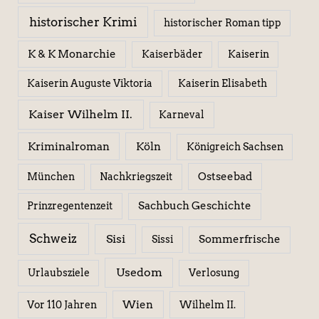
historischer Krimi
historischer Roman tipp
K & K Monarchie
Kaiserbäder
Kaiserin
Kaiserin Elisabeth
Kaiserin Auguste Viktoria
Kaiser Wilhelm II.
Karneval
Kriminalroman
Köln
Königreich Sachsen
Ostseebad
München
Nachkriegszeit
Sachbuch Geschichte
Prinzregentenzeit
Schweiz
Sisi
Sissi
Sommerfrische
Usedom
Urlaubsziele
Verlosung
Wien
Wilhelm II.
Vor 110 Jahren