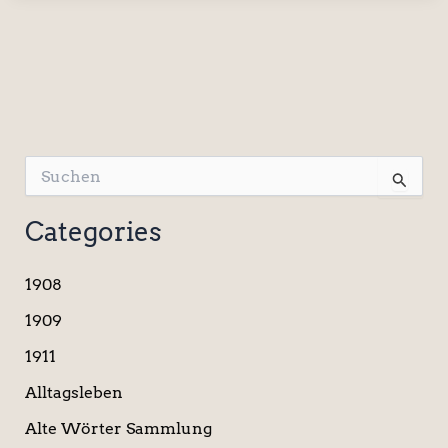
S
u
c
Categories
h
e
n
1908
n
a
1909
c
1911
h
:
Alltagsleben
Alte Wörter Sammlung