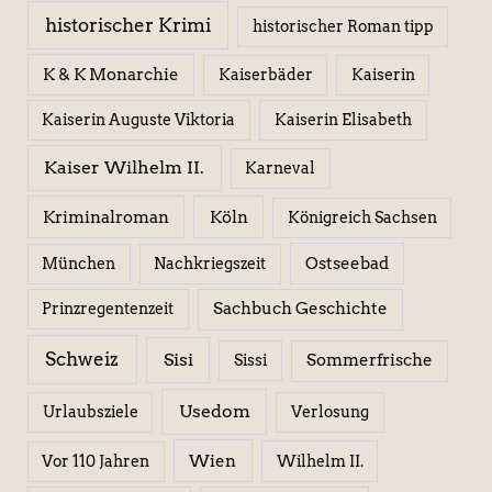
historischer Krimi
historischer Roman tipp
K & K Monarchie
Kaiserbäder
Kaiserin
Kaiserin Elisabeth
Kaiserin Auguste Viktoria
Kaiser Wilhelm II.
Karneval
Kriminalroman
Köln
Königreich Sachsen
Ostseebad
München
Nachkriegszeit
Sachbuch Geschichte
Prinzregentenzeit
Schweiz
Sisi
Sissi
Sommerfrische
Usedom
Urlaubsziele
Verlosung
Wien
Wilhelm II.
Vor 110 Jahren