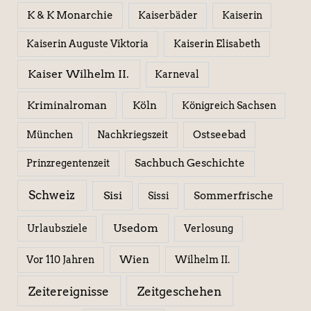
K & K Monarchie
Kaiserbäder
Kaiserin
Kaiserin Elisabeth
Kaiserin Auguste Viktoria
Kaiser Wilhelm II.
Karneval
Kriminalroman
Köln
Königreich Sachsen
Ostseebad
München
Nachkriegszeit
Sachbuch Geschichte
Prinzregentenzeit
Schweiz
Sisi
Sissi
Sommerfrische
Usedom
Urlaubsziele
Verlosung
Wien
Wilhelm II.
Vor 110 Jahren
Zeitereignisse
Zeitgeschehen