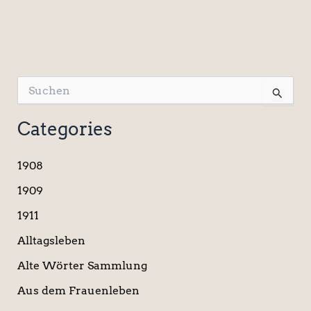
S
u
c
Categories
h
e
n
1908
n
a
1909
c
1911
h
:
Alltagsleben
Alte Wörter Sammlung
Aus dem Frauenleben