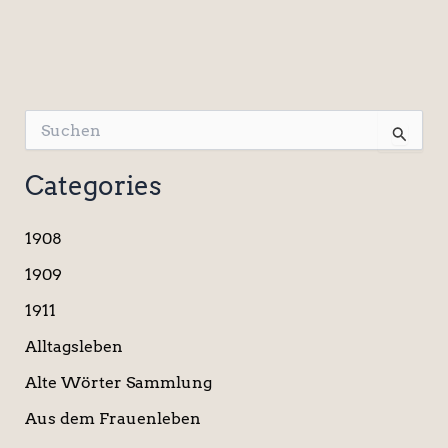
S
u
c
Categories
h
e
n
1908
n
a
1909
c
1911
h
:
Alltagsleben
Alte Wörter Sammlung
Aus dem Frauenleben