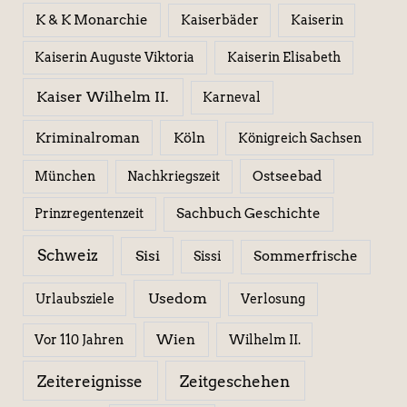
K & K Monarchie
Kaiserbäder
Kaiserin
Kaiserin Elisabeth
Kaiserin Auguste Viktoria
Kaiser Wilhelm II.
Karneval
Kriminalroman
Köln
Königreich Sachsen
Ostseebad
München
Nachkriegszeit
Sachbuch Geschichte
Prinzregentenzeit
Schweiz
Sisi
Sissi
Sommerfrische
Usedom
Urlaubsziele
Verlosung
Wien
Wilhelm II.
Vor 110 Jahren
Zeitereignisse
Zeitgeschehen