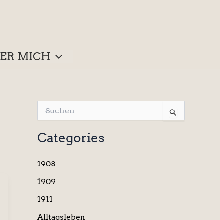
ER MICH
S
u
c
Categories
h
e
n
1908
n
a
1909
c
1911
h
:
Alltagsleben