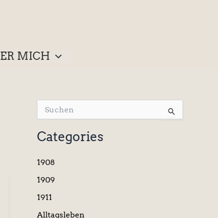
ER MICH
S
u
c
Categories
h
e
n
1908
n
a
1909
c
1911
h
:
Alltagsleben