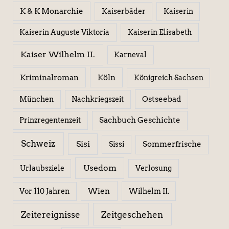
K & K Monarchie
Kaiserbäder
Kaiserin
Kaiserin Elisabeth
Kaiserin Auguste Viktoria
Kaiser Wilhelm II.
Karneval
Kriminalroman
Köln
Königreich Sachsen
Ostseebad
München
Nachkriegszeit
Sachbuch Geschichte
Prinzregentenzeit
Schweiz
Sisi
Sissi
Sommerfrische
Usedom
Urlaubsziele
Verlosung
Wien
Wilhelm II.
Vor 110 Jahren
Zeitereignisse
Zeitgeschehen