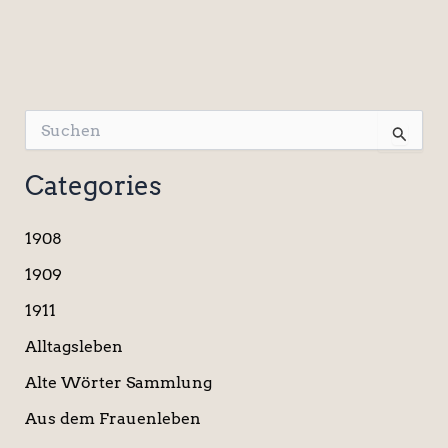
S
u
c
Categories
h
e
n
1908
n
a
1909
c
1911
h
:
Alltagsleben
Alte Wörter Sammlung
Aus dem Frauenleben