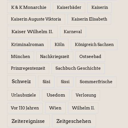
K & K Monarchie
Kaiserbäder
Kaiserin
Kaiserin Elisabeth
Kaiserin Auguste Viktoria
Kaiser Wilhelm II.
Karneval
Kriminalroman
Köln
Königreich Sachsen
Ostseebad
München
Nachkriegszeit
Sachbuch Geschichte
Prinzregentenzeit
Schweiz
Sisi
Sissi
Sommerfrische
Usedom
Urlaubsziele
Verlosung
Wien
Wilhelm II.
Vor 110 Jahren
Zeitereignisse
Zeitgeschehen