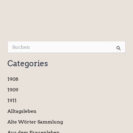
S
u
c
Categories
h
e
n
1908
n
a
1909
c
1911
h
:
Alltagsleben
Alte Wörter Sammlung
Aus dem Frauenleben