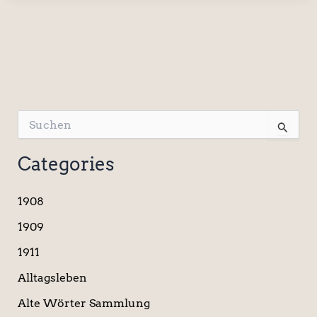
S
u
c
Categories
h
e
n
1908
n
a
1909
c
1911
h
:
Alltagsleben
Alte Wörter Sammlung