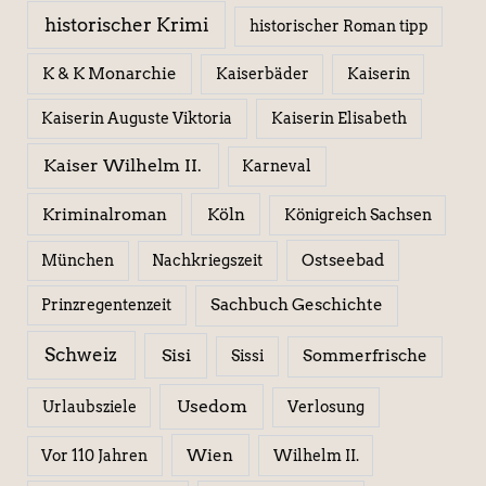
historischer Krimi
historischer Roman tipp
K & K Monarchie
Kaiserbäder
Kaiserin
Kaiserin Elisabeth
Kaiserin Auguste Viktoria
Kaiser Wilhelm II.
Karneval
Kriminalroman
Köln
Königreich Sachsen
Ostseebad
München
Nachkriegszeit
Sachbuch Geschichte
Prinzregentenzeit
Schweiz
Sisi
Sissi
Sommerfrische
Usedom
Urlaubsziele
Verlosung
Wien
Wilhelm II.
Vor 110 Jahren