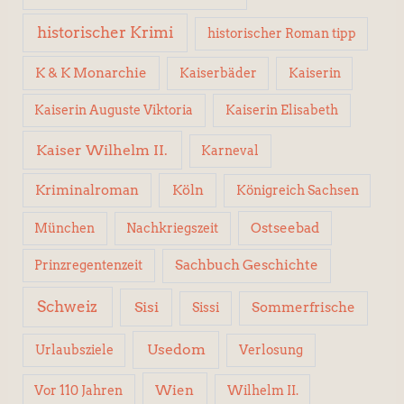
historischer Krimi
historischer Roman tipp
K & K Monarchie
Kaiserbäder
Kaiserin
Kaiserin Elisabeth
Kaiserin Auguste Viktoria
Kaiser Wilhelm II.
Karneval
Kriminalroman
Köln
Königreich Sachsen
Ostseebad
München
Nachkriegszeit
Sachbuch Geschichte
Prinzregentenzeit
Schweiz
Sisi
Sissi
Sommerfrische
Usedom
Urlaubsziele
Verlosung
Wien
Wilhelm II.
Vor 110 Jahren