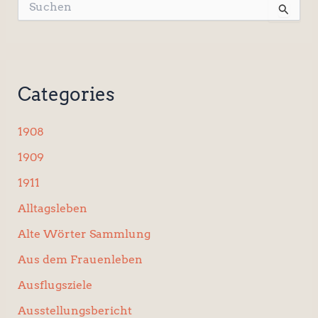
S
u
c
h
e
n
Categories
n
a
c
1908
h
:
1909
1911
Alltagsleben
Alte Wörter Sammlung
Aus dem Frauenleben
Ausflugsziele
Ausstellungsbericht