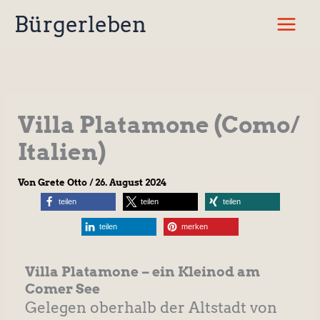
Zum
Bürgerleben
Inhalt
springen
Villa Platamone (Como/
Italien)
Von
Grete Otto
/
26. August 2024
teilen
teilen
teilen
teilen
merken
Villa Platamone – ein Kleinod am
Comer See
Gelegen oberhalb der Altstadt von