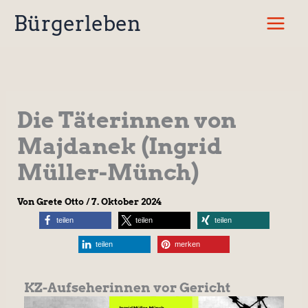
Zum
Bürgerleben
Inhalt
springen
Die Täterinnen von
Majdanek (Ingrid
Müller-Münch)
Von
Grete Otto
/
7. Oktober 2024
teilen
teilen
teilen
teilen
merken
KZ-Aufseherinnen vor Gericht