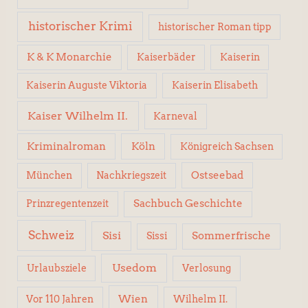
historischer Krimi
historischer Roman tipp
K & K Monarchie
Kaiserbäder
Kaiserin
Kaiserin Elisabeth
Kaiserin Auguste Viktoria
Kaiser Wilhelm II.
Karneval
Kriminalroman
Köln
Königreich Sachsen
Ostseebad
München
Nachkriegszeit
Sachbuch Geschichte
Prinzregentenzeit
Schweiz
Sisi
Sissi
Sommerfrische
Usedom
Urlaubsziele
Verlosung
Wien
Wilhelm II.
Vor 110 Jahren