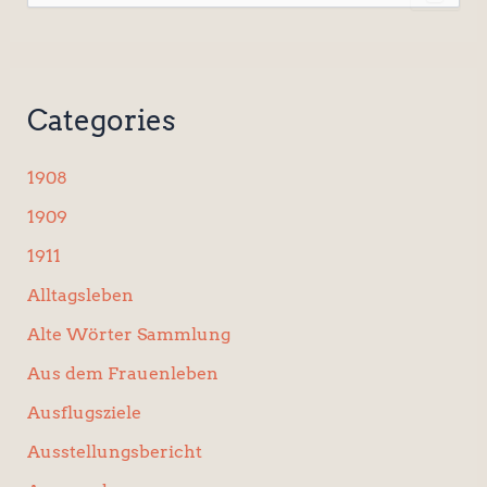
u
c
h
e
n
Categories
n
a
c
1908
h
:
1909
1911
Alltagsleben
Alte Wörter Sammlung
Aus dem Frauenleben
Ausflugsziele
Ausstellungsbericht