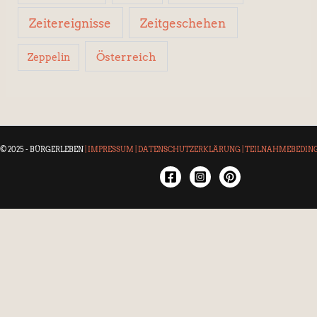
Zeitereignisse
Zeitgeschehen
Österreich
Zeppelin
© 2025 - BÜRGERLEBEN
|
IMPRESSUM
|
DATENSCHUTZERKLÄRUNG
|
TEILNAHMEBEDIN