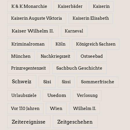
K & K Monarchie
Kaiserbäder
Kaiserin
Kaiserin Elisabeth
Kaiserin Auguste Viktoria
Kaiser Wilhelm II.
Karneval
Kriminalroman
Köln
Königreich Sachsen
Ostseebad
München
Nachkriegszeit
Sachbuch Geschichte
Prinzregentenzeit
Schweiz
Sisi
Sissi
Sommerfrische
Usedom
Urlaubsziele
Verlosung
Wien
Wilhelm II.
Vor 110 Jahren
Zeitereignisse
Zeitgeschehen