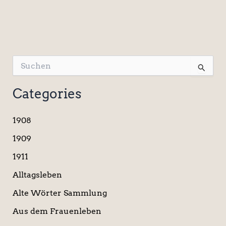
S
u
c
Categories
h
e
n
1908
n
a
1909
c
1911
h
:
Alltagsleben
Alte Wörter Sammlung
Aus dem Frauenleben