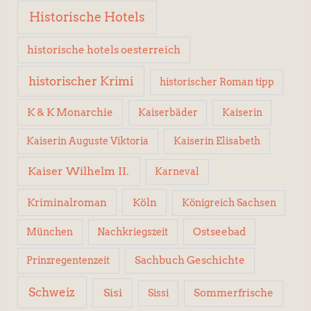
Historische Hotels
historische hotels oesterreich
historischer Krimi
historischer Roman tipp
K & K Monarchie
Kaiserbäder
Kaiserin
Kaiserin Elisabeth
Kaiserin Auguste Viktoria
Kaiser Wilhelm II.
Karneval
Kriminalroman
Köln
Königreich Sachsen
Ostseebad
München
Nachkriegszeit
Sachbuch Geschichte
Prinzregentenzeit
Schweiz
Sisi
Sissi
Sommerfrische