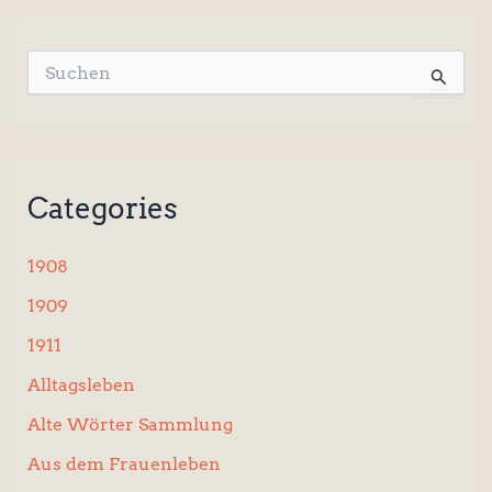
S
u
c
h
e
n
Categories
n
a
c
1908
h
:
1909
1911
Alltagsleben
Alte Wörter Sammlung
Aus dem Frauenleben