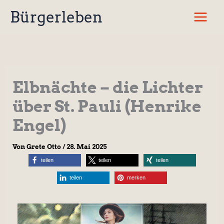
Zum
Bürgerleben
Inhalt
springen
Elbnächte – die Lichter
über St. Pauli (Henrike
Engel)
Von
Grete Otto
/
28. Mai 2025
teilen
teilen
teilen
teilen
merken