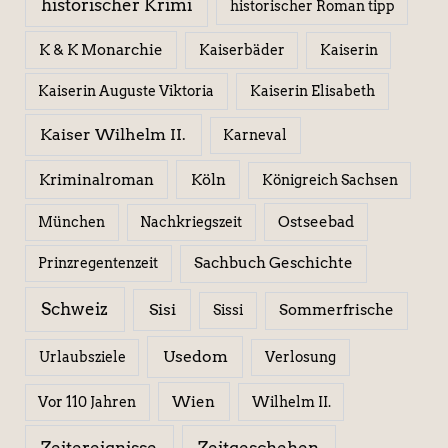
historischer Krimi
historischer Roman tipp
K & K Monarchie
Kaiserbäder
Kaiserin
Kaiserin Elisabeth
Kaiserin Auguste Viktoria
Kaiser Wilhelm II.
Karneval
Kriminalroman
Köln
Königreich Sachsen
Ostseebad
München
Nachkriegszeit
Sachbuch Geschichte
Prinzregentenzeit
Schweiz
Sisi
Sissi
Sommerfrische
Usedom
Urlaubsziele
Verlosung
Wien
Wilhelm II.
Vor 110 Jahren
Zeitereignisse
Zeitgeschehen