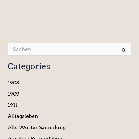
S
u
c
Categories
h
e
n
1908
n
a
1909
c
1911
h
:
Alltagsleben
Alte Wörter Sammlung
Aus dem Frauenleben