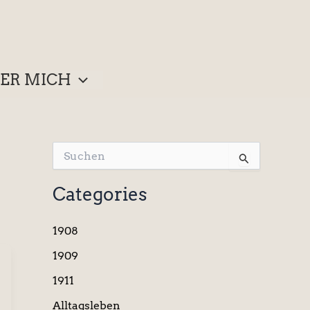
ER MICH
S
u
c
Categories
h
e
n
1908
n
a
1909
c
1911
h
:
Alltagsleben