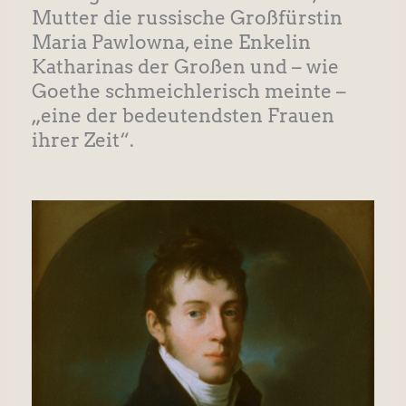
Mutter die russische Großfürstin
Maria Pawlowna, eine Enkelin
Katharinas der Großen und – wie
Goethe schmeichlerisch meinte –
„eine der bedeutendsten Frauen
ihrer Zeit“.