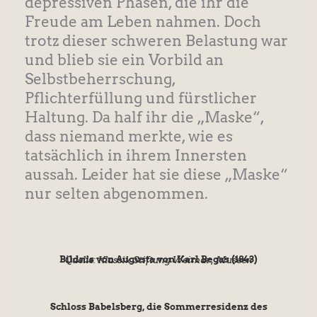
depressiven Phasen, die ihr die
Freude am Leben nahmen. Doch
trotz dieser schweren Belastung war
und blieb sie ein Vorbild an
Selbstbeherrschung,
Pflichterfüllung und fürstlicher
Haltung. Da half ihr die „Maske“,
dass niemand merkte, wie es
tatsächlich in ihrem Innersten
aussah. Leider hat sie diese „Maske“
nur selten abgenommen.
Bildnis von Augusta von Karl Begas (1843)
Quelle: Klassik Stiftung Weimar, Museen
Schloss Babelsberg, die Sommerresidenz des