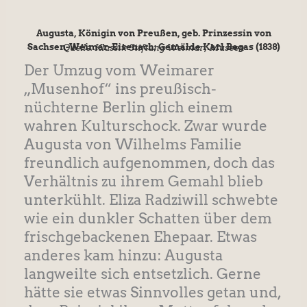
Augusta, Königin von Preußen, geb. Prinzessin von
Sachsen-Weimar-Eisenach; Gemälde Karl Begas (1838)
Quelle: Klassik Stiftung Weimar, Museen
Der Umzug vom Weimarer
„Musenhof“ ins preußisch-
nüchterne Berlin glich einem
wahren Kulturschock. Zwar wurde
Augusta von Wilhelms Familie
freundlich aufgenommen, doch das
Verhältnis zu ihrem Gemahl blieb
unterkühlt. Eliza Radziwill schwebte
wie ein dunkler Schatten über dem
frischgebackenen Ehepaar. Etwas
anderes kam hinzu: Augusta
langweilte sich entsetzlich. Gerne
hätte sie etwas Sinnvolles getan und,