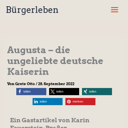
Zum
Bürgerleben
Inhalt
springen
Augusta – die
ungeliebte deutsche
Kaiserin
Von
Grete Otto
/
28. September 2022
teilen
teilen
teilen
teilen
merken
Ein Gastartikel von Karin
Feuerstein-Praßer