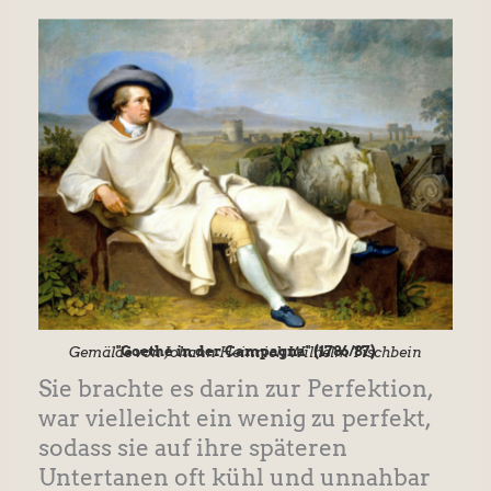
"Goethe in der Campagna" (1786/87)
Gemälde von Johann Heinrich Wilhelm Tischbein
Sie brachte es darin zur Perfektion,
war vielleicht ein wenig zu perfekt,
sodass sie auf ihre späteren
Untertanen oft kühl und unnahbar