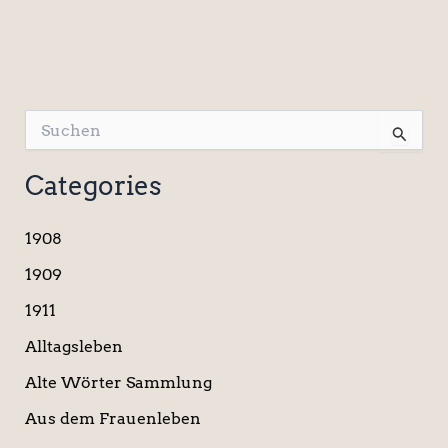
S
u
c
Categories
h
e
n
1908
n
a
1909
c
1911
h
:
Alltagsleben
Alte Wörter Sammlung
Aus dem Frauenleben