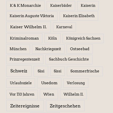
K & K Monarchie
Kaiserbäder
Kaiserin
Kaiserin Elisabeth
Kaiserin Auguste Viktoria
Kaiser Wilhelm II.
Karneval
Kriminalroman
Köln
Königreich Sachsen
Ostseebad
München
Nachkriegszeit
Sachbuch Geschichte
Prinzregentenzeit
Schweiz
Sisi
Sissi
Sommerfrische
Usedom
Urlaubsziele
Verlosung
Wien
Wilhelm II.
Vor 110 Jahren
Zeitereignisse
Zeitgeschehen