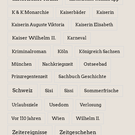
K & K Monarchie
Kaiserbäder
Kaiserin
Kaiserin Elisabeth
Kaiserin Auguste Viktoria
Kaiser Wilhelm II.
Karneval
Kriminalroman
Köln
Königreich Sachsen
Ostseebad
München
Nachkriegszeit
Sachbuch Geschichte
Prinzregentenzeit
Schweiz
Sisi
Sissi
Sommerfrische
Usedom
Urlaubsziele
Verlosung
Wien
Wilhelm II.
Vor 110 Jahren
Zeitereignisse
Zeitgeschehen