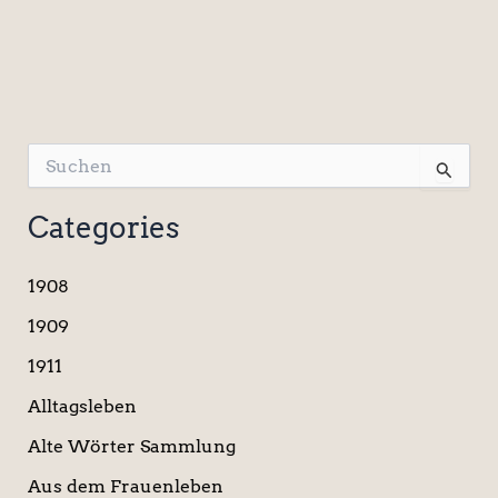
S
u
c
Categories
h
e
n
1908
n
a
1909
c
1911
h
:
Alltagsleben
Alte Wörter Sammlung
Aus dem Frauenleben