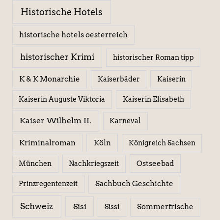
Historische Hotels
historische hotels oesterreich
historischer Krimi
historischer Roman tipp
K & K Monarchie
Kaiserbäder
Kaiserin
Kaiserin Elisabeth
Kaiserin Auguste Viktoria
Kaiser Wilhelm II.
Karneval
Kriminalroman
Köln
Königreich Sachsen
Ostseebad
München
Nachkriegszeit
Sachbuch Geschichte
Prinzregentenzeit
Schweiz
Sisi
Sissi
Sommerfrische