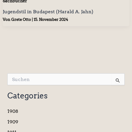
Sachbücher
Jugendstil in Budapest (Harald A. Jahn)
Von
Grete Otto
|
15. November 2024
S
u
c
Categories
h
e
n
1908
n
a
1909
c