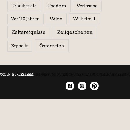
Usedom
Urlaubsziele
Verlosung
Wien
Wilhelm II.
Vor 110 Jahren
Zeitereignisse
Zeitgeschehen
Österreich
Zeppelin
© 2025 - BÜRGERLEBEN
|
IMPRESSUM
|
DATENSCHUTZERKLÄRUNG
|
TEILNAHMEBEDIN