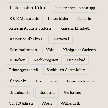
historischer Krimi
historischer Roman tipp
K & K Monarchie
Kaiserbäder
Kaiserin
Kaiserin Elisabeth
Kaiserin Auguste Viktoria
Kaiser Wilhelm II.
Karneval
Kriminalroman
Köln
Königreich Sachsen
Ostseebad
München
Nachkriegszeit
Sachbuch Geschichte
Prinzregentenzeit
Schweiz
Sisi
Sissi
Sommerfrische
Usedom
Urlaubsziele
Verlosung
Wien
Wilhelm II.
Vor 110 Jahren