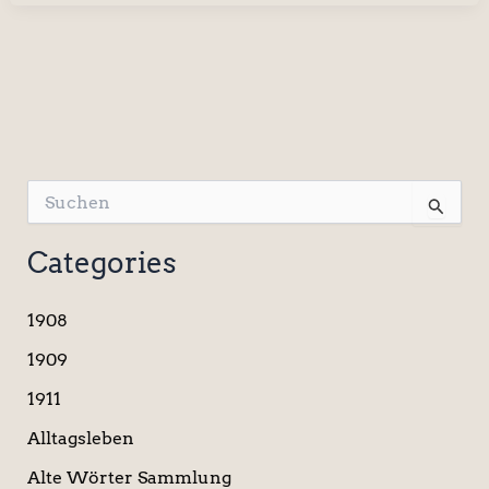
S
u
c
Categories
h
e
n
1908
n
a
1909
c
1911
h
:
Alltagsleben
Alte Wörter Sammlung