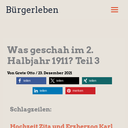
Zum
Bürgerleben
Inhalt
springen
Was geschah im 2.
Halbjahr 1911? Teil 3
Von
Grete Otto
/
23. Dezember 2021
teilen
teilen
teilen
teilen
merken
Schlagzeilen:
Hochzeit Zita und Erzherzog Karl