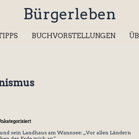
Bürgerleben
TIPPS
BUCHVORSTELLUNGEN
ÜB
onismus
nkategorisiert
und sein Landhaus am Wannsee: „Vor allen Ländern
chen der Erde mich an“