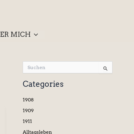
ER MICH
S
u
c
Categories
h
e
n
1908
n
a
1909
c
1911
h
:
Alltagsleben