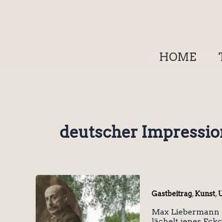
Zum
Inhalt
springen
HOME
deutscher Impressi
,
,
Gastbeitrag
Kunst
U
Max Liebermann 
lächelt jenes Eck