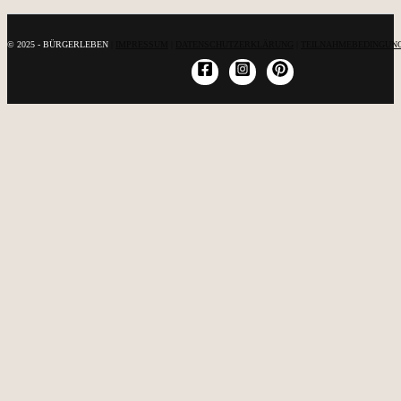
© 2025 - BÜRGERLEBEN
|
IMPRESSUM
|
DATENSCHUTZERKLÄRUNG
|
TEILNAHMEBEDINGUNG