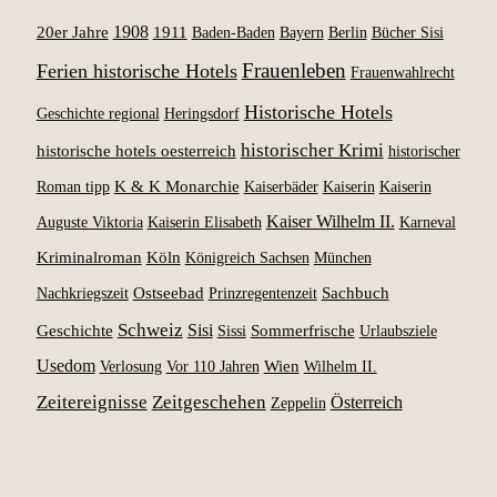
1908
1911
20er Jahre
Berlin
Bücher Sisi
Baden-Baden
Bayern
Frauenleben
Ferien historische Hotels
Frauenwahlrecht
Historische Hotels
Geschichte regional
Heringsdorf
historischer Krimi
historische hotels oesterreich
historischer
K & K Monarchie
Roman tipp
Kaiserbäder
Kaiserin
Kaiserin
Kaiser Wilhelm II.
Kaiserin Elisabeth
Auguste Viktoria
Karneval
Kriminalroman
Köln
Königreich Sachsen
München
Ostseebad
Sachbuch
Nachkriegszeit
Prinzregentenzeit
Schweiz
Sisi
Geschichte
Sissi
Sommerfrische
Urlaubsziele
Usedom
Wien
Wilhelm II.
Verlosung
Vor 110 Jahren
Zeitereignisse
Zeitgeschehen
Österreich
Zeppelin