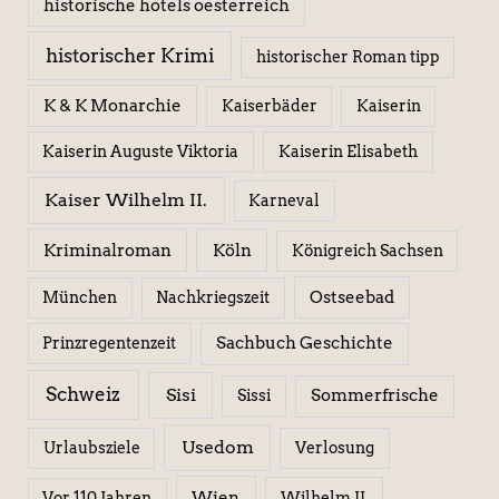
historische hotels oesterreich
historischer Krimi
historischer Roman tipp
K & K Monarchie
Kaiserbäder
Kaiserin
Kaiserin Elisabeth
Kaiserin Auguste Viktoria
Kaiser Wilhelm II.
Karneval
Kriminalroman
Köln
Königreich Sachsen
Ostseebad
München
Nachkriegszeit
Sachbuch Geschichte
Prinzregentenzeit
Schweiz
Sisi
Sissi
Sommerfrische
Usedom
Urlaubsziele
Verlosung
Wien
Wilhelm II.
Vor 110 Jahren