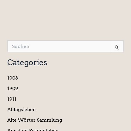
S
u
c
Categories
h
e
n
1908
n
a
1909
c
1911
h
:
Alltagsleben
Alte Wörter Sammlung
Aus dem Frauenleben