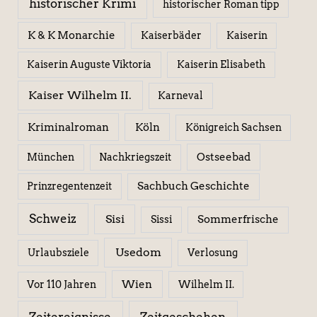
historischer Krimi
historischer Roman tipp
K & K Monarchie
Kaiserbäder
Kaiserin
Kaiserin Elisabeth
Kaiserin Auguste Viktoria
Kaiser Wilhelm II.
Karneval
Kriminalroman
Köln
Königreich Sachsen
Ostseebad
München
Nachkriegszeit
Sachbuch Geschichte
Prinzregentenzeit
Schweiz
Sisi
Sissi
Sommerfrische
Usedom
Urlaubsziele
Verlosung
Wien
Wilhelm II.
Vor 110 Jahren
Zeitereignisse
Zeitgeschehen