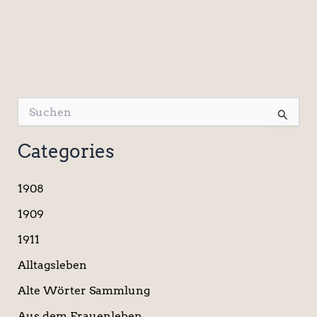
S
u
c
Categories
h
e
n
1908
n
a
1909
c
1911
h
:
Alltagsleben
Alte Wörter Sammlung
Aus dem Frauenleben