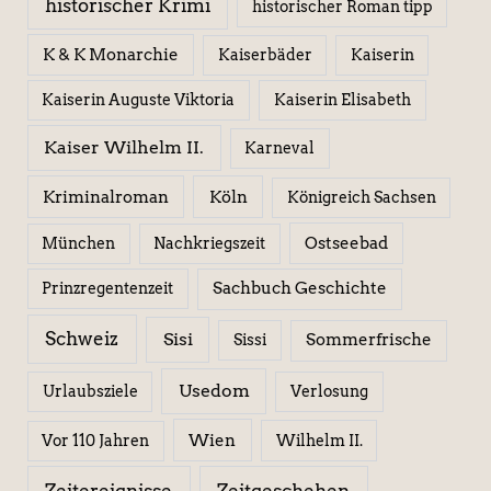
historischer Krimi
historischer Roman tipp
K & K Monarchie
Kaiserbäder
Kaiserin
Kaiserin Elisabeth
Kaiserin Auguste Viktoria
Kaiser Wilhelm II.
Karneval
Kriminalroman
Köln
Königreich Sachsen
Ostseebad
München
Nachkriegszeit
Sachbuch Geschichte
Prinzregentenzeit
Schweiz
Sisi
Sissi
Sommerfrische
Usedom
Urlaubsziele
Verlosung
Wien
Wilhelm II.
Vor 110 Jahren
Zeitereignisse
Zeitgeschehen