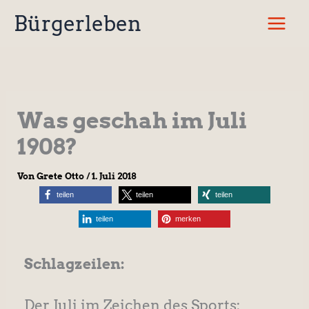
Zum
Bürgerleben
Inhalt
springen
Was geschah im Juli
1908?
Von
Grete Otto
/
1. Juli 2018
teilen
teilen
teilen
teilen
merken
Schlagzeilen:
Der Juli im Zeichen des Sports: