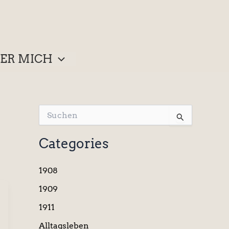
ER MICH
S
u
c
Categories
h
e
n
1908
n
a
1909
c
1911
h
:
Alltagsleben