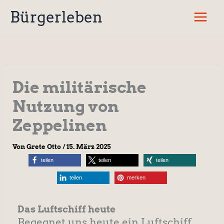
Zum
Bürgerleben
Inhalt
springen
Die militärische
Nutzung von
Zeppelinen
Von
Grete Otto
/
15. März 2025
teilen
teilen
teilen
teilen
merken
Das Luftschiff heute
Begegnet uns heute ein Luftschiff,