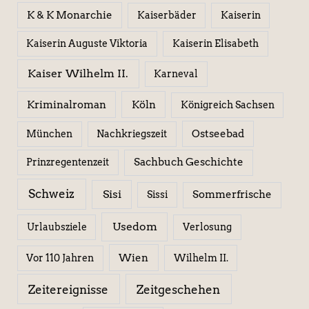
K & K Monarchie
Kaiserbäder
Kaiserin
Kaiserin Elisabeth
Kaiserin Auguste Viktoria
Kaiser Wilhelm II.
Karneval
Kriminalroman
Köln
Königreich Sachsen
Ostseebad
München
Nachkriegszeit
Sachbuch Geschichte
Prinzregentenzeit
Schweiz
Sisi
Sissi
Sommerfrische
Usedom
Urlaubsziele
Verlosung
Wien
Wilhelm II.
Vor 110 Jahren
Zeitereignisse
Zeitgeschehen