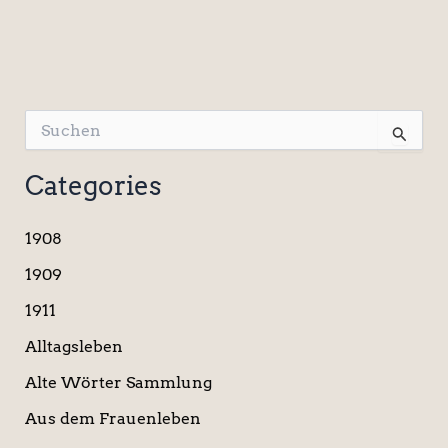
S
u
c
Categories
h
e
n
1908
n
a
1909
c
1911
h
:
Alltagsleben
Alte Wörter Sammlung
Aus dem Frauenleben