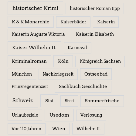
historischer Krimi
historischer Roman tipp
K & K Monarchie
Kaiserbäder
Kaiserin
Kaiserin Elisabeth
Kaiserin Auguste Viktoria
Kaiser Wilhelm II.
Karneval
Kriminalroman
Köln
Königreich Sachsen
Ostseebad
München
Nachkriegszeit
Sachbuch Geschichte
Prinzregentenzeit
Schweiz
Sisi
Sissi
Sommerfrische
Usedom
Urlaubsziele
Verlosung
Wien
Wilhelm II.
Vor 110 Jahren